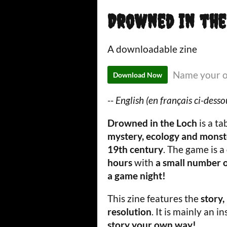
Drowned in the 
A downloadable zine
Name your o
Download Now
-- English (en français ci-desso
Drowned in the Loch
is a t
mystery, ecology and monst
19th century
. The game is a
hours
with
a small number o
a game night!
This zine features the
story,
resolution
. It is mainly an 
story your own way!