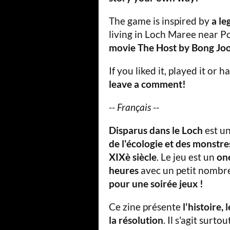
The game is inspired by
a
le
living in Loch Maree near P
movie The Host by Bong Jo
If you liked it, played it or 
leave a comment!
-- Français --
Disparus dans le
Loch
est un
de l'écologie et des monstre
XIXè siècle
. Le jeu est un
on
heures
avec un petit nombre
pour une soirée jeux !
Ce zine présente
l'histoire, 
la résolution
. Il s'agit surt