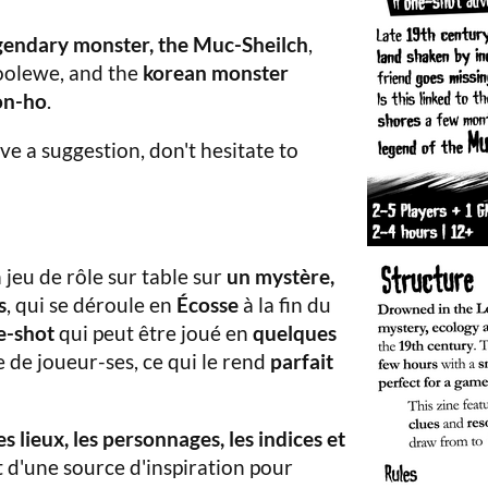
gendary monster, the Muc-Sheilch
,
oolewe, and the
korean monster
on-ho
.
have a suggestion, don't hesitate to
 jeu de rôle sur table sur
un mystère,
s
, qui se déroule en
Écosse
à la fin du
e-shot
qui peut être joué en
quelques
 de joueur-ses, ce qui le rend
parfait
les lieux, les personnages, les indices et
out d'une source d'inspiration pour