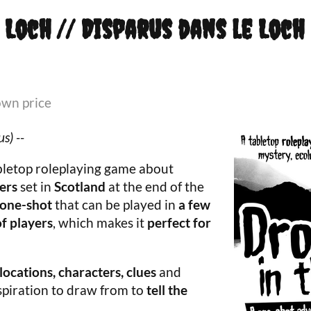
Loch // Disparus dans le Loch
wn price
us
) --
abletop roleplaying game about
ers
set in
Scotland
at the end of the
one-shot
that can be played in
a few
f players
, which makes it
perfect for
 locations, characters, clues
and
inspiration to draw from to
tell the