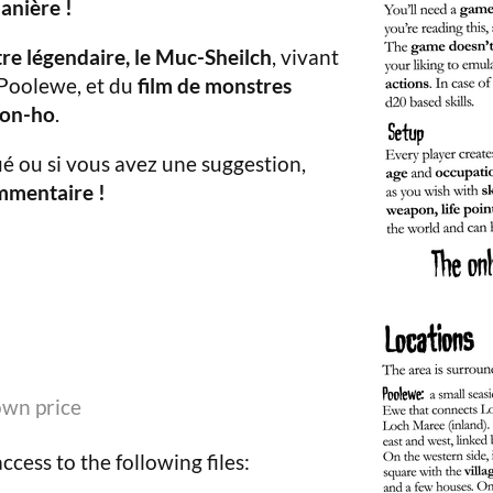
manière !
re légendaire, le Muc-Sheilch
, vivant
 Poolewe, et du
film de monstres
oon-ho
.
ué ou si vous avez une suggestion,
ommentaire !
wn price
cess to the following files: