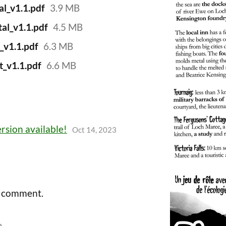
l_v1.1.pdf
3.9 MB
al_v1.1.pdf
4.5 MB
_v1.1.pdf
6.3 MB
t_v1.1.pdf
6.6 MB
ersion available!
Oct 14, 2023
a comment.