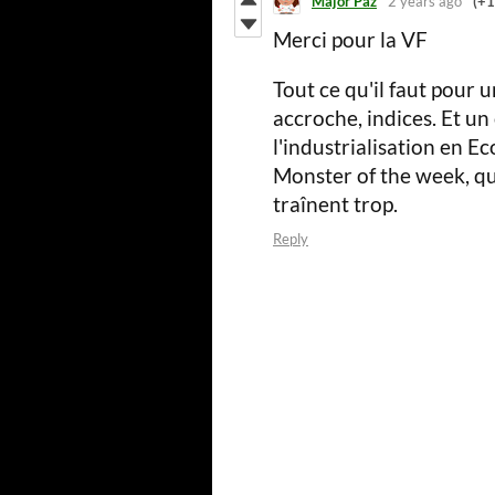
Major Paz
2 years ago
(+1
Merci pour la VF
Tout ce qu'il faut pour u
accroche, indices. Et un
l'industrialisation en E
Monster of the week, que 
traînent trop.
Reply